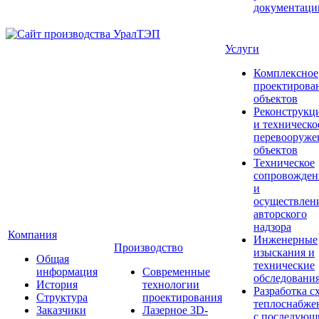
документаци
Услуги
Комплексное
проектирова
объектов
Реконструкц
и техническо
перевооруже
объектов
Техническое
сопровожден
и
осуществлен
авторского
надзора
Компания
Инженерные
Производство
изыскания и
Общая
технические
информация
Современные
обследовани
История
технологии
Разработка с
Структура
проектирования
теплоснабже
Заказчики
Лазерное 3D-
с последую