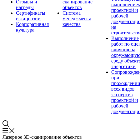
Отзывы и
сканирование
выполнение
награды
объектов
проектной и
Сертификаты
Система
рабочей
и лицензии
менеджмента
документаци
Корпоративная
качества
на
культура
строительств
Выполнение
работ по оце
влияния на
окружающу
среду объект
энергетики
Сопровожде
при
прохождени
всех видов
экспертиз
проектной и
рабочей
документаци
Лазерное 3D-сканирование объектов