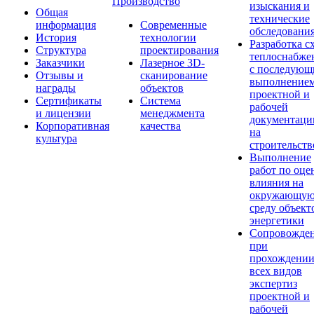
Производство
изыскания и
Общая
технические
информация
Современные
обследовани
История
технологии
Разработка с
Структура
проектирования
теплоснабже
Заказчики
Лазерное 3D-
с последую
Отзывы и
сканирование
выполнение
награды
объектов
проектной и
Сертификаты
Система
рабочей
и лицензии
менеджмента
документаци
Корпоративная
качества
на
культура
строительств
Выполнение
работ по оце
влияния на
окружающу
среду объект
энергетики
Сопровожде
при
прохождени
всех видов
экспертиз
проектной и
рабочей